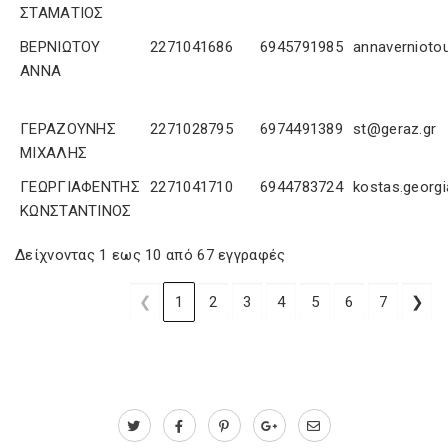
ΣΤΑΜΑΤΙΟΣ
ΒΕΡΝΙΩΤΟΥ
2271041686
6945791985
annavernioto
ΑΝΝΑ
ΓΕΡΑΖΟΥΝΗΣ
2271028795
6974491389
st@geraz.gr
ΜΙΧΑΛΗΣ
ΓΕΩΡΓΙΑΦΕΝΤΗΣ
2271041710
6944783724
kostas.georg
ΚΩΝΣΤΑΝΤΙΝΟΣ
Δείχνοντας 1 εως 10 από 67 εγγραφές
❮
1
2
3
4
5
6
7
❯