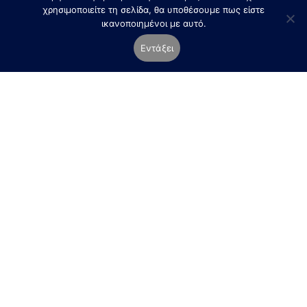
χρησιμοποιείτε τη σελίδα, θα υποθέσουμε πως είστε
ικανοποιημένοι με αυτό.
Εντάξει
MyChamber Live – Η νέα ψηφιακή
υπηρεσία του Επιμελητηρίου Χίου
ΔΕΛΤΙΟ-ΤΥΠΟΥ_MyChamberLiveΛήψη
Read more